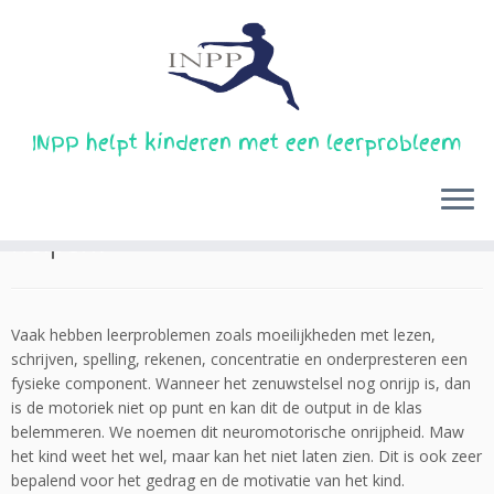
Skip
INPP helpt kinderen met een leerprobleem
to
Home
»
Bij welke leerproblemen kan INPP helpen?
content
Bij welke leerproblemen kan INPP
helpen?
Vaak hebben leerproblemen zoals moeilijkheden met lezen,
schrijven, spelling, rekenen, concentratie en onderpresteren een
fysieke component. Wanneer het zenuwstelsel nog onrijp is, dan
is de motoriek niet op punt en kan dit de output in de klas
belemmeren. We noemen dit neuromotorische onrijpheid. Maw
het kind weet het wel, maar kan het niet laten zien. Dit is ook zeer
bepalend voor het gedrag en de motivatie van het kind.