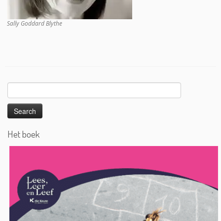
Sally Goddard Blythe
Search
for:
Het boek