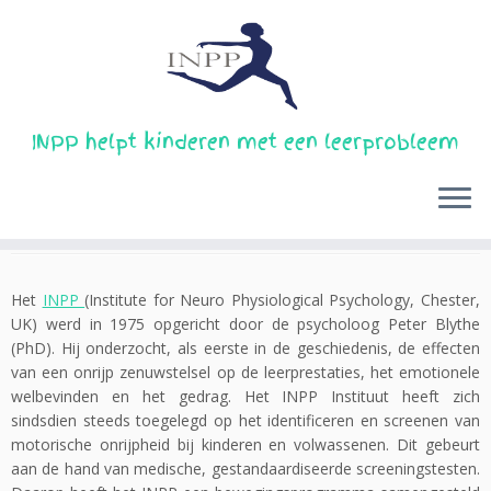
Skip
INPP helpt kinderen met een leerprobleem
to
Home
»
Wat is het INPP?
content
Wat is het INPP?
Het
INPP
(Institute for Neuro Physiological Psychology, Chester,
UK) werd in 1975 opgericht door de psycholoog Peter Blythe
(PhD). Hij onderzocht, als eerste in de geschiedenis, de effecten
van een onrijp zenuwstelsel op de leerprestaties, het emotionele
welbevinden en het gedrag. Het INPP Instituut heeft zich
sindsdien steeds toegelegd op het identificeren en screenen van
motorische onrijpheid bij kinderen en volwassenen. Dit gebeurt
aan de hand van medische, gestandaardiseerde screeningstesten.