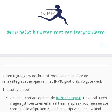
Skip
INPP helpt kinderen met een leerprobleem
to
Home
»
Hoe aanmelden, therapieverloop en tarieven
content
Hoe aanmelden, therapieverloop en
tarieven
Indien u graag uw dochter of zoon aanmeldt voor de
reflexintegratietherapie van het INPP, gaat u als volgt te werk.
Therapieverloop:
U neemt contact op met de
INPP-therapeut
. Deze zal u een
vragenlijst toesturen en maakt een afspraak voor een eerste
consult. Alle afspraken zijn in het bijzijn van u en uw kind.