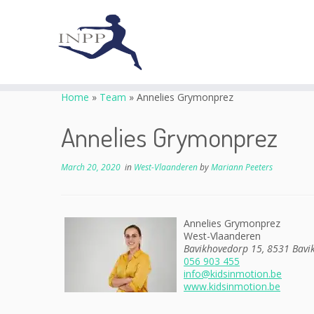
Skip
to
Home
»
Team
»
Annelies Grymonprez
content
Annelies Grymonprez
March 20, 2020
in
West-Vlaanderen
by
Mariann Peeters
Annelies Grymonprez
West-Vlaanderen
Bavikhovedorp 15, 8531 Bavi
056 903 455
info@kidsinmotion.be
www.kidsinmotion.be