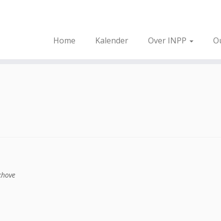
Home
Kalender
Over INPP
O
khove