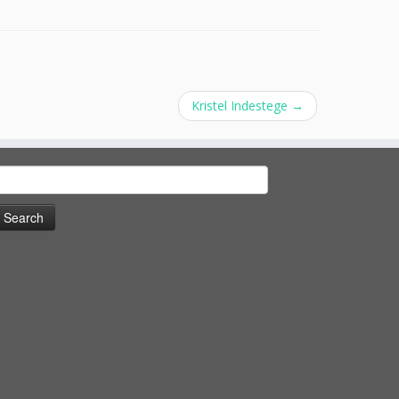
Kristel Indestege
→
earch
or: